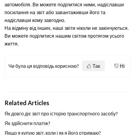
автомобіля. Ви можете поділитися ними, надіславши
посилання на звіт або завантаживши його та
надіславши кому завгодно.
На відміну від інших, наші звіти ніколи не закінчуються.
Ви можете поділитися нашим світом протягом усього
життя.
Чи була ця відповідь корисною?
Так
Ні
Related Articles
Як довго діє звіт про історію транспортного засобу?
Як здійснити платіж?
Якщо я купую звіт, коли і як я його отримаю?