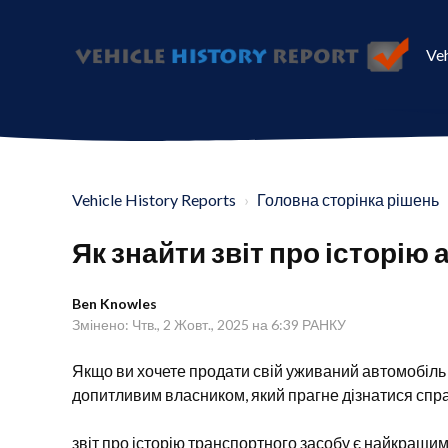
Veh
Vehicle History Reports
Головна сторінка рішень
Як знайти звіт про історію
Ben Knowles
Змінено: Чтв., 2 Жовт., 2025 на 6:39 РАНКУ
Якщо ви хочете продати свій уживаний автомобіль 
допитливим власником, який прагне дізнатися спр
звіт про історію транспортного засобу є найкращи