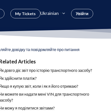
Ukrainian
My Tickets
Увійти
ляйте довідку та повідомляйте про питання
Related Articles
Як довго діє звіт про історію транспортного засобу?
Як здійснити платіж?
Якщо я купую звіт, коли і як я його отримаю?
Чи можете ви надати мені VIN для транспортного
засобу?
Чи можу я поділитися звітами?