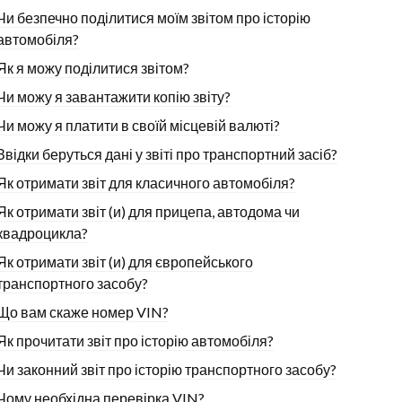
Чи безпечно поділитися моїм звітом про історію
автомобіля?
Як я можу поділитися звітом?
Чи можу я завантажити копію звіту?
Чи можу я платити в своїй місцевій валюті?
Звідки беруться дані у звіті про транспортний засіб?
Як отримати звіт для класичного автомобіля?
Як отримати звіт (и) для прицепа, автодома чи
квадроцикла?
Як отримати звіт (и) для європейського
транспортного засобу?
Що вам скаже номер VIN?
Як прочитати звіт про історію автомобіля?
Чи законний звіт про історію транспортного засобу?
Чому необхідна перевірка VIN?