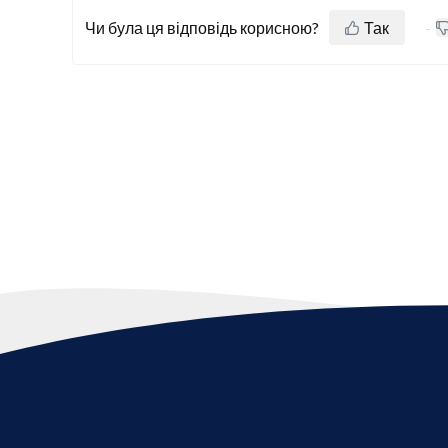
Чи була ця відповідь корисною?
Так