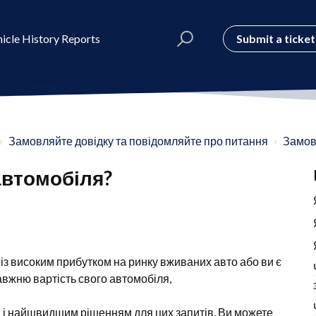
Submit a ticket
icle History Reports
Замовляйте довідку та повідомляйте про питання
Замов
 автомобіля?
із високим прибутком на ринку вживаних авто або ви є
авжню вартість свого автомобіля,
м і найшвидшим рішенням для цих запитів. Ви можете