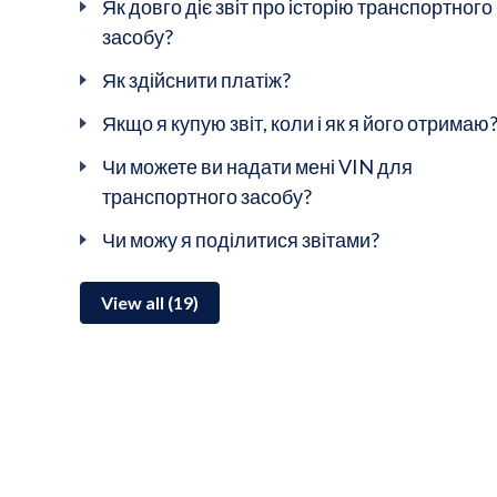
Як довго діє звіт про історію транспортного
засобу?
Як здійснити платіж?
Якщо я купую звіт, коли і як я його отримаю
Чи можете ви надати мені VIN для
транспортного засобу?
Чи можу я поділитися звітами?
View all (19)