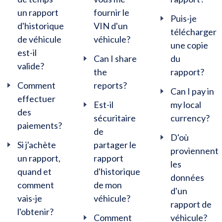
un rapport
fournir le
Puis-je
d'historique
VIN d'un
télécharger
de véhicule
véhicule?
une copie
est-il
Can I share
du
valide?
the
rapport?
Comment
reports?
Can I pay in
effectuer
Est-il
my local
des
sécuritaire
currency?
paiements?
de
D'où
Si j'achète
partager le
proviennent
un rapport,
rapport
les
quand et
d'historique
données
comment
de mon
d'un
vais-je
véhicule?
rapport de
l'obtenir?
Comment
véhicule?