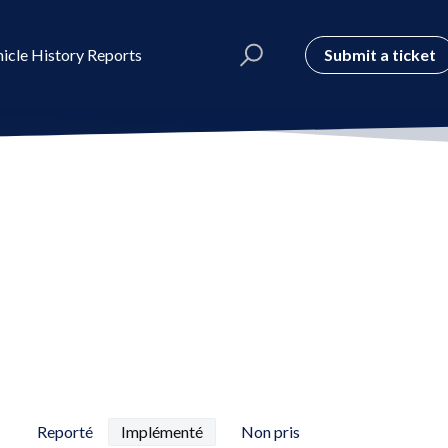
Submit a ticket
icle History Reports
Reporté
Implémenté
Non pris