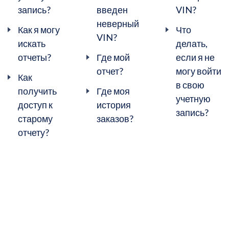
запись?
введен
VIN?
неверный
Как я могу
Что
VIN?
искать
делать,
отчеты?
Где мой
если я не
отчет?
могу войти
Как
в свою
получить
Где моя
учетную
доступ к
история
запись?
старому
заказов?
отчету?